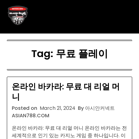
Skip
아시안커넥트 ASIAN788.C O
to
content
M
Tag:
무료 플레이
온라인 바카라: 무료 대 리얼 머
니
Posted on
March 21, 2024
By 아시안커넥트
ASIAN788.COM
온라인 바카라: 무료 대 리얼 머니 온라인 바카라는 전
세계적으로 인기 있는 카지노 게임 중 하나입니다. 이