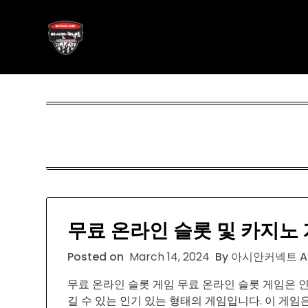
Skip
아시안커넥트
to
content
ASIAN788.C O M
무료 온라인 슬롯 및 카지노
Posted on
March 14, 2024
By 아시안커넥트 AS
무료 온라인 슬롯 게임 무료 온라인 슬롯 게임은 
길 수 있는 인기 있는 형태의 게임입니다. 이 게임