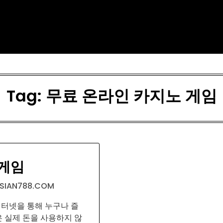
Tag:
무료 온라인 카지노 게임
 게임
IAN788.COM
인터넷을 통해 누구나 즐
은 실제 돈을 사용하지 않