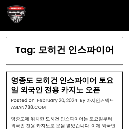
Skip
아시안커넥트 ASIAN788.C O
to
content
M
Tag:
모히건 인스파이어
영종도 모히건 인스파이어 토요
일 외국인 전용 카지노 오픈
Posted on
February 20, 2024
By 아시안커넥트
ASIAN788.COM
영종도에 위치한 모히건 인스파이어는 토요일부터
외국인 전용 카지노로 문을 열었습니다. 이제 외국인