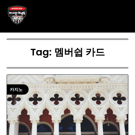
Skip
아시안커넥트 ASIAN788.C O
to
content
M
Tag:
멤버쉽 카드
카지노