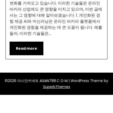
변화를 가져오고 있습니다. 이러한 기술들은 온라인
바카라 산업에도 큰 영향을 미치고 있으며, 이번 글에
서는 그 영향에 대해 알아보겠습니다. 1. 개인화된 경
험 제공 AI와 머신러닝은 온라인 바카라 플랫폼에서
개인화된 경험을 제공하는 데 큰 도움이 됩니다. 예를
들어, 이러한 기술들은…
Read more
©2026 아시안커넥트 ASIAN788.C O M
| WordPress Theme by
SuperbThemes