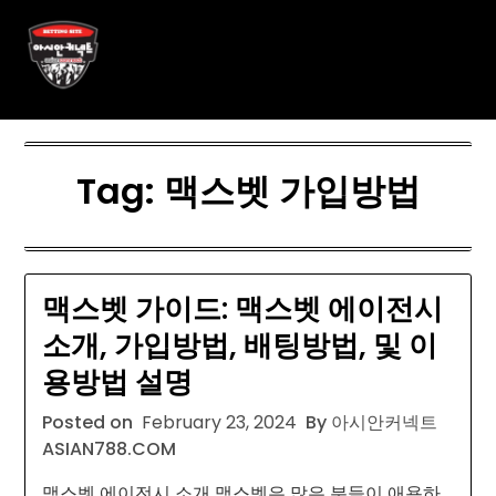
Skip
아시안커넥트 ASIAN788.C O
to
content
M
Tag:
맥스벳 가입방법
맥스벳 가이드: 맥스벳 에이전시
소개, 가입방법, 배팅방법, 및 이
용방법 설명
Posted on
February 23, 2024
By 아시안커넥트
ASIAN788.COM
맥스벳 에이전시 소개 맥스벳은 많은 분들이 애용하