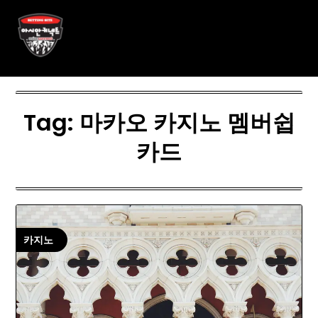
Skip
아시안커넥트 ASIAN788.C O
to
content
M
Tag:
마카오 카지노 멤버쉽
카드
카지노