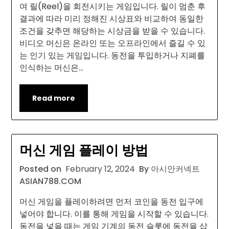
여 릴(Reel)을 회전시키는 게임입니다. 릴이 멈춘 후
결과에 따라 미리 정해진 시상표와 비교하여 동일한
조건을 갖추면 해당하는 시상금을 받을 수 있습니다.
비디오 머신은 온라인 또는 오프라인에서 즐길 수 있
는 인기 있는 게임입니다. 동전을 투입하거나 지폐를
인식하는 머신은…
Read more
머신 게임 플레이 방법
Posted on
February 12, 2024
By 아시안커넥트
ASIAN788.COM
머신 게임을 플레이하려면 먼저 코인을 동전 입구에
넣어야 합니다. 이를 통해 게임을 시작할 수 있습니다.
동전을 넣을 때는 게임 기계의 동전 슬롯에 동전을 삽