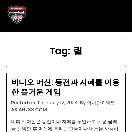
Skip
아시안커넥트 ASIAN788.C O
to
content
M
Tag:
릴
비디오 머신: 동전과 지폐를 이용
한 즐거운 게임
Posted on
February 12, 2024
By 아시안커넥트
ASIAN788.COM
비디오 머신은 동전이나 지폐를 투입하고 베팅 금액
을 선택한 후 머신에 부착된 핸들이나 버튼을 사용하