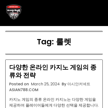
Skip
아시안커넥트 ASIAN788.C O
to
content
M
Tag:
룰렛
다양한 온라인 카지노 게임의 종
류와 전략
Posted on
March 25, 2024
By 아시안커넥트
ASIAN788.COM
카지노 게임의 종류 온라인 카지노는 다양한 게임을
제공하여 플레이어들에게 다양한 선택을 제공합니다.