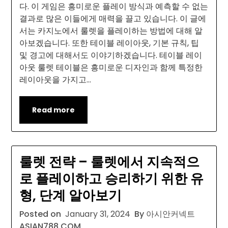
다. 이 게임은 흥미로운 플레이 방식과 예측할 수 없는
결과로 많은 이들에게 매력을 끌고 있습니다. 이 글에
서는 카지노에서 룰렛을 플레이하는 방법에 대해 알
아보겠습니다. 또한 테이블 레이아웃, 기본 규칙, 팁
및 경고에 대해서도 이야기하겠습니다. 테이블 레이
아웃 룰렛 테이블은 흥미로운 디자인과 함께 특정한
레이아웃을 가지고…
Read more
룰렛 전략 – 룰렛에서 지속적으
로 플레이하고 승리하기 위한 유
형, 단계 알아보기
Posted on
January 31, 2024
By 아시안커넥트
ASIAN788.COM