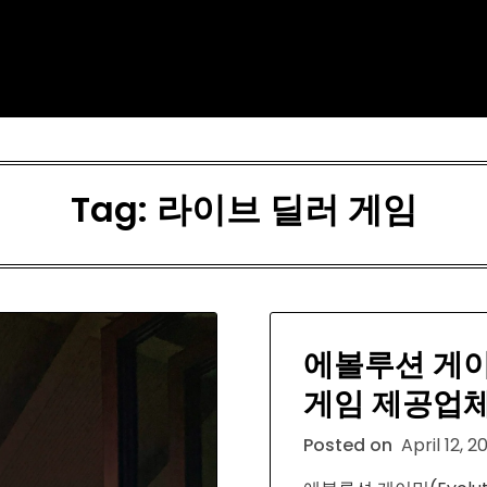
Tag:
라이브 딜러 게임
에볼루션 게이
게임 제공업
Posted on
April 12, 2