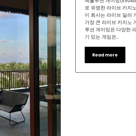
에볼루션 게이밍(Evolu
로 유명한 라이브 카지노
이 회사는 라이브 딜러 
가장 큰 라이브 카지노 
루션 게이밍은 다양한 라
기 있는 게임은…
Read more