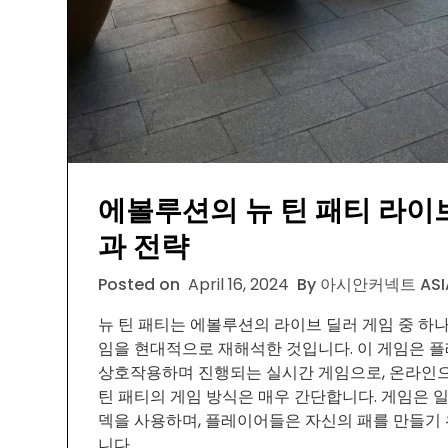
에볼루션의 뉴 틴 패티 라이
과 전략
Posted on
April 16, 2024
By 아시안커넥트 ASI
뉴 틴 패티는 에볼루션의 라이브 딜러 게임 중 하나
임을 현대적으로 재해석한 것입니다. 이 게임은 
상호작용하며 진행되는 실시간 게임으로, 온라인으로
틴 패티의 게임 방식은 매우 간단합니다. 게임은 
덱을 사용하며, 플레이어들은 자신의 패를 만들기 
니다….