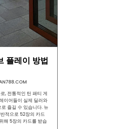
브 플레이 방법
AN788.COM
로, 전통적인 틴 패티 게
플레이어들이 실제 딜러와
 즐길 수 있습니다. 뉴
일반적으로 52장의 카드
위해 5장의 카드를 받습