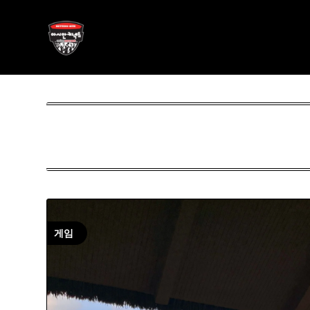
Skip
아시안커넥트
to
content
ASIAN788.C O M
게임