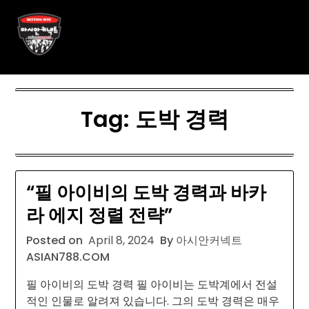
Skip
아시안커넥트 ASIAN788.C O
to
content
M
Tag:
도박 경력
“필 아이비의 도박 경력과 바카
라 에지 정렬 전략”
Posted on
April 8, 2024
By 아시안커넥트
ASIAN788.COM
필 아이비의 도박 경력 필 아이비는 도박계에서 전설
적인 인물로 알려져 있습니다. 그의 도박 경력은 매우