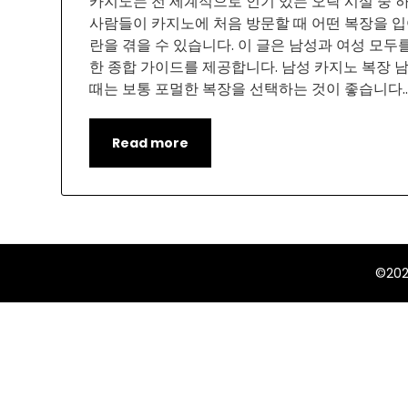
카지노는 전 세계적으로 인기 있는 오락 시설 중 
사람들이 카지노에 처음 방문할 때 어떤 복장을 입
란을 겪을 수 있습니다. 이 글은 남성과 여성 모두
한 종합 가이드를 제공합니다. 남성 카지노 복장 
때는 보통 포멀한 복장을 선택하는 것이 좋습니다…
Read more
©20