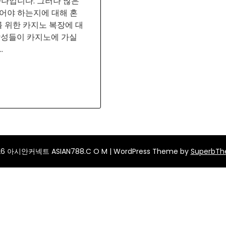
하나입니다. 그러나 많은
어야 하는지에 대해 혼
를 위한 카지노 복장에 대
남성들이 카지노에 가실
.
26 아시안커넥트 ASIAN788.C O M
| WordPress Theme by
SuperbT