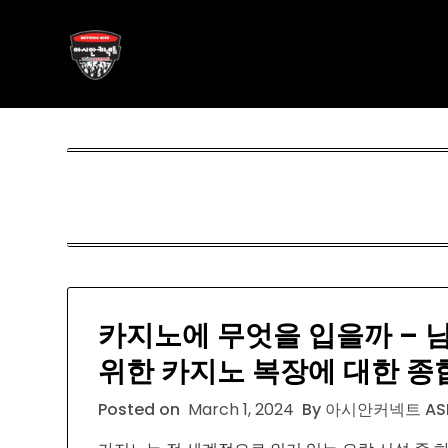
Skip
아시안커넥트
to
content
ASIAN788.C O M
카지노에 무엇을 입을까 – 
위한 카지노 복장에 대한 종
Posted on
March 1, 2024
By 아시안커넥트 ASI