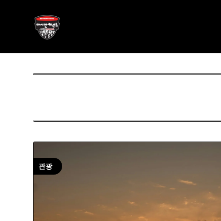
Skip
아시안커넥트
to
content
ASIAN788.C O M
관광