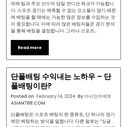
외에 팀과 주요 선수의 당일 컨디션 체크가 가능합니
다. 스포츠 경기는 예측할 수 없는 요소들이 많기 때문
에 배팅을 할 때에는 가능한 많은 정보를 수집하는 것
이 중요합니다. 이에 따라 많은 배팅자들은 경기 분석
을 통해 배팅을 결정합니다. 그러나 스포츠…
Read more
단폴배팅 수익내는 노하우 – 단
폴배팅이란?
Posted on
February 14, 2024
By 아시안커넥트
ASIAN788.COM
단폴배팅은 스포츠 베팅의 한 종류로, 단 하나의 경기
에만 베팅하는 방식을 말합니다. 다른 말로는 “싱글