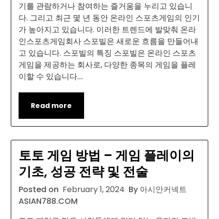
기를 관람하거나 참여하는 즐거움을 누리고 있습니
다. 그리고 최근 몇 년 동안 온라인 스포츠게임의 인기
가 높아지고 있습니다. 이러한 트렌드에 발맞춰 온라
인스포츠게임회사 스포빌은 새로운 흐름을 만들어내
고 있습니다. 스포빌의 특징 스포빌은 온라인 스포츠
게임을 제공하는 회사로, 다양한 종목의 게임을 플레
이할 수 있습니다….
Read more
토토 게임 방법 – 게임 플레이의
기초, 성공 전략 및 전술
Posted on
February 1, 2024
By 아시안커넥트
ASIAN788.COM