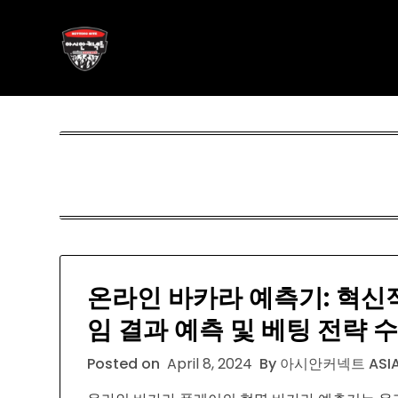
Skip
아시안커넥트
to
content
ASIAN788.C O M
온라인 바카라 예측기: 혁신
임 결과 예측 및 베팅 전략 
Posted on
April 8, 2024
By 아시안커넥트 ASIA