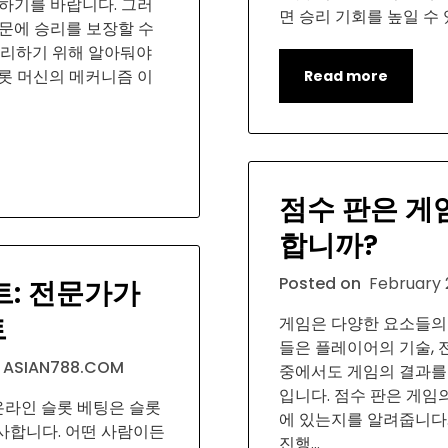
하기를 바랍니다. 그러
면 승리 기회를 높일 수 
문에 승리를 보장할 수
승리하기 위해 알아둬야
슬롯 머신의 메커니즘 이
Read more
점수 판은 게
합니까?
Posted on
February 
트: 전문가가
트
게임은 다양한 요소들의
들은 플레이어의 기술, 전
ASIAN788.COM
중에서도 게임의 결과를 
입니다. 점수 판은 게임
온라인 슬롯 베팅은 슬롯
에 있는지를 알려줍니다
사합니다. 어떤 사람이든
진행…