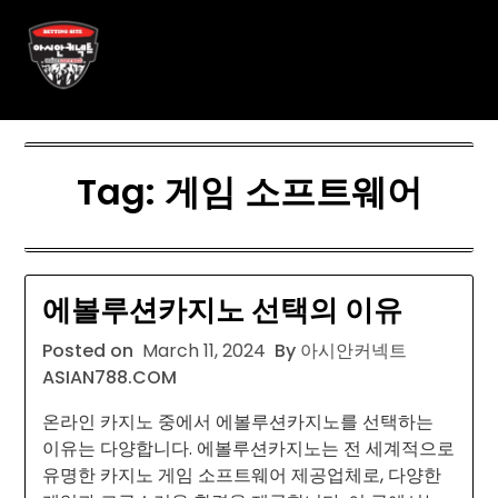
Skip
아시안커넥트 ASIAN788.C O
to
content
M
Tag:
게임 소프트웨어
에볼루션카지노 선택의 이유
Posted on
March 11, 2024
By 아시안커넥트
ASIAN788.COM
온라인 카지노 중에서 에볼루션카지노를 선택하는
이유는 다양합니다. 에볼루션카지노는 전 세계적으로
유명한 카지노 게임 소프트웨어 제공업체로, 다양한