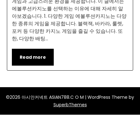
게임과 고급스러운 환경을 제공합니다. 이 글에서는
에볼루션카지노를 선택하는 이유에 대해 자세히 알
아보겠습니다. 1. 다양한 게임 에볼루션카지노는 다양
한 종류의 게임을 제공합니다. 블랙잭, 바카라, 룰렛,
포커 등 다양한 카지노 게임을 즐길 수 있습니다. 또
한, 다양한 배팅…
Read more
©2026 아시안커넥트 ASIAN788.C O M
| WordPress Theme by
SuperbThemes