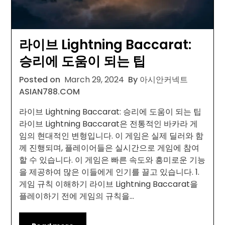
라이브 Lightning Baccarat:
승리에 도움이 되는 팁
Posted on
March 29, 2024
By 아시안커넥트
ASIAN788.COM
라이브 Lightning Baccarat: 승리에 도움이 되는 팁
라이브 Lightning Baccarat은 전통적인 바카라 게
임의 현대적인 변형입니다. 이 게임은 실제 딜러와 함
께 진행되며, 플레이어들은 실시간으로 게임에 참여
할 수 있습니다. 이 게임은 빠른 속도와 흥미로운 기능
을 제공하여 많은 이들에게 인기를 끌고 있습니다. 1.
게임 규칙 이해하기 라이브 Lightning Baccarat을
플레이하기 전에 게임의 규칙을…