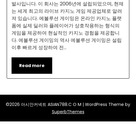
발사입니다. 이 회사는 2006년에 설립되었으며, 현재
는 세계 최고의 라이브 카지노 게임 제공업체로 알려
져 있습니다. 에볼루션 게이밍은 온라인 카지노 플랫
폼에 실제 딜러와 플레이어가 상호작용하는 형식의
게임을 제공하여 현실적인 카지노 경험을 제공합니
다. 에볼루션 게이밍의 역사 에볼루션 게이밍은 설립
이후 빠르게 성장하여 전…
Read more
©2026 아시안커넥트 ASIAN788.C O M
| WordPress Theme by
SuperbThemes