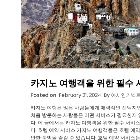
카지노 여행객을 위한 필수
Posted on
February 21, 2024
By 아시안커넥트 
카지노 여행은 많은 사람들에게 매력적인 선택지입
처음 방문하는 사람들은 어떤 서비스가 필요한지 
다. 이 글에서는 카지노 여행객을 위한 필수 서비
다. 호텔 예약 서비스 카지노 여행객들은 호텔 예
안한 숙박을 즐길 수 있습니다. 호텔 예약 서비스는