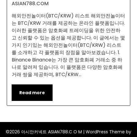
ASIAN788.COM
해외안전놀이터(BTC/KRW) 리스트 해외안전놀이터
는 BTC/KRW 거래를 제공하는 온라인 플랫폼입니다.
이러한 플랫폼은 암호화폐 트레이딩을 위한 안전하
고 신뢰할 수 있는 옵션을 제공합니다. 이 글에서는 몇
가지 인기있는 해외안전놀이터(BTC/KRW) 리스트
를 소개하고 각 플랫폼의 장점을 알아보겠습니다. 1.
Binance Binance는 가장 큰 암호화폐 거래소 중 하
나로 알려져 있습니다. 이 플랫폼은 다양한 암호화폐
거래 쌍을 제공하며, BTC/KRW…
Read more
©2026 아시안커넥트 ASIAN788.C O M
| WordPress Theme by