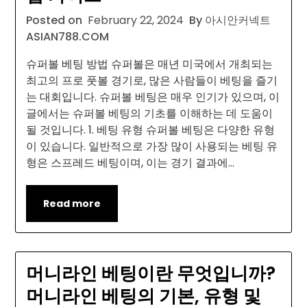
Posted on
February 22, 2024
By 아시안커넥트
ASIAN788.COM
슈퍼볼 베팅 방법 슈퍼볼은 매년 미국에서 개최되는
최고의 프로 풋볼 경기로, 많은 사람들이 베팅을 즐기
는 대회입니다. 슈퍼볼 베팅은 매우 인기가 있으며, 이
글에서는 슈퍼볼 베팅의 기초를 이해하는 데 도움이
될 것입니다. 1. 베팅 유형 슈퍼볼 베팅은 다양한 유형
이 있습니다. 일반적으로 가장 많이 사용되는 베팅 유
형은 스프레드 베팅이며, 이는 경기 결과에…
Read more
머니라인 베팅이란 무엇입니까?
머니라인 베팅의 기본, 유형 및