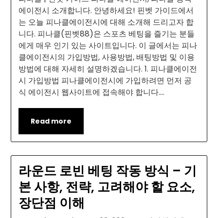
에이전시 소개합니다. 안녕하세요! 핀벳 가이드에서
는 오늘 피나클에이전시에 대해 소개해 드리고자 합
니다. 피나클(핀벳88)은 스포츠 베팅을 즐기는 분들
에게 매우 인기 있는 사이트입니다. 이 글에서는 피나
클에이전시의 가입방법, 사용방법, 배팅방법 및 이용
방법에 대해 자세히 설명하겠습니다. 1. 피나클에이전
시 가입방법 피나클에이전시에 가입하려면 먼저 공
식 에이전시 웹사이트에 접속해야 합니다….
Read more
라운드 로빈 베팅 작동 방식 – 기
본 사항, 전략, 고려해야 할 요소,
장단점 이해