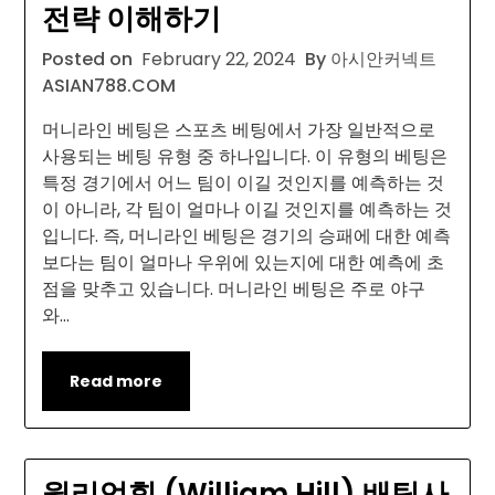
전략 이해하기
Posted on
February 22, 2024
By 아시안커넥트
ASIAN788.COM
머니라인 베팅은 스포츠 베팅에서 가장 일반적으로
사용되는 베팅 유형 중 하나입니다. 이 유형의 베팅은
특정 경기에서 어느 팀이 이길 것인지를 예측하는 것
이 아니라, 각 팀이 얼마나 이길 것인지를 예측하는 것
입니다. 즉, 머니라인 베팅은 경기의 승패에 대한 예측
보다는 팀이 얼마나 우위에 있는지에 대한 예측에 초
점을 맞추고 있습니다. 머니라인 베팅은 주로 야구
와…
Read more
윌리엄힐 (William Hill) 배팅사