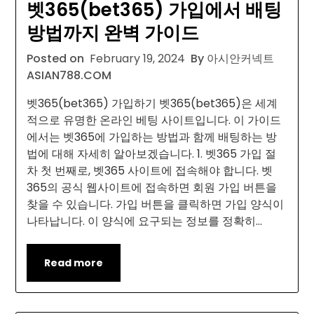
벳365(bet365) 가입에서 배팅
방법까지 완벽 가이드
Posted on
February 19, 2024
By 아시안커넥트
ASIAN788.COM
벳365(bet365) 가입하기 벳365(bet365)은 세계
적으로 유명한 온라인 베팅 사이트입니다. 이 가이드
에서는 벳365에 가입하는 방법과 함께 배팅하는 방
법에 대해 자세히 알아보겠습니다. 1. 벳365 가입 절
차 첫 번째로, 벳365 사이트에 접속해야 합니다. 벳
365의 공식 웹사이트에 접속하면 회원 가입 버튼을
찾을 수 있습니다. 가입 버튼을 클릭하면 가입 양식이
나타납니다. 이 양식에 요구되는 정보를 정확히…
Read more