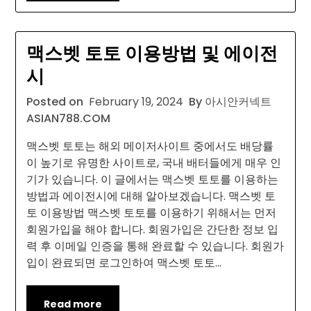
맥스벳 토토 이용방법 및 에이전
시
Posted on
February 19, 2024
By 아시안커넥트
ASIAN788.COM
맥스벳 토토는 해외 메이저사이트 중에서도 배당률
이 높기로 유명한 사이트로, 국내 배터들에게 매우 인
기가 있습니다. 이 글에서는 맥스벳 토토를 이용하는
방법과 에이전시에 대해 알아보겠습니다. 맥스벳 토
토 이용방법 맥스벳 토토를 이용하기 위해서는 먼저
회원가입을 해야 합니다. 회원가입은 간단한 정보 입
력 후 이메일 인증을 통해 완료할 수 있습니다. 회원가
입이 완료되면 로그인하여 맥스벳 토토…
Read more